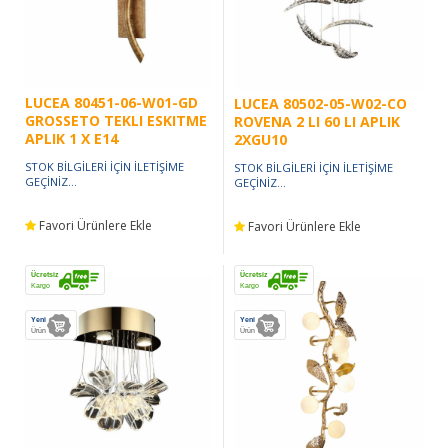
LUCEA 80451-06-W01-GD
LUCEA 80502-05-W02-CO
GROSSETO TEKLI ESKITME
ROVENA 2 LI 60 LI APLIK
APLIK 1 X E14
2XGU10
STOK BİLGİLERİ İÇİN İLETİŞİME
STOK BİLGİLERİ İÇİN İLETİŞİME
GEÇİNİZ...
GEÇİNİZ...
Favori Ürünlere Ekle
Favori Ürünlere Ekle
Ücretsiz
Ücretsiz
Kargo
Kargo
Yeni
Yeni
Ürün
Ürün