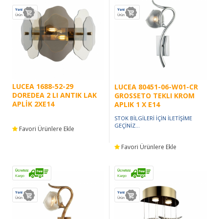
Yeni
Yeni
Ürün
Ürün
LUCEA 1688-52-29
LUCEA 80451-06-W01-CR
DOREDEA 2 LI ANTIK LAK
GROSSETO TEKLI KROM
APLİK 2XE14
APLIK 1 X E14
STOK BİLGİLERİ İÇİN İLETİŞİME
GEÇİNİZ...
Favori Ürünlere Ekle
Favori Ürünlere Ekle
Ücretsiz
Ücretsiz
Kargo
Kargo
Yeni
Yeni
Ürün
Ürün