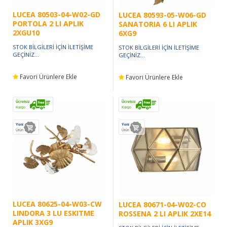
LUCEA 80503-04-W02-GD
LUCEA 80593-05-W06-GD
PORTOLA 2 LI APLIK
SANATORIA 6 LI APLIK
2XGU10
6XG9
STOK BİLGİLERİ İÇİN İLETİŞİME
STOK BİLGİLERİ İÇİN İLETİŞİME
GEÇİNİZ...
GEÇİNİZ...
Favori Ürünlere Ekle
Favori Ürünlere Ekle
Ücretsiz
Ücretsiz
Kargo
Kargo
Yeni
Yeni
Ürün
Ürün
LUCEA 80625-04-W03-CW
LUCEA 80671-04-W02-CO
LINDORA 3 LU ESKITME
ROSSENA 2 LI APLIK 2XE14
APLIK 3XG9