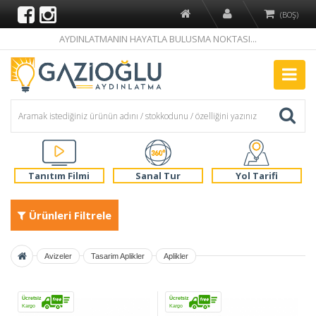
(BOŞ)
AYDINLATMANIN HAYATLA BULUSMA NOKTASI...
Tanıtım Filmi
Sanal Tur
Yol Tarifi
Ürünleri Filtrele
Avizeler
Tasarim Aplikler
Aplikler
Ücretsiz
Ücretsiz
Kargo
Kargo