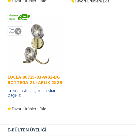
Favori Ürünlere Ekle
Favori Ürünlere Ekle
Ücretsiz
Kargo
Yeni
Ürün
LUCEA 80725-03-W02-BG
BOTTEGA 2 LI APLIK 2XG9
STOK BİLGİLERİ İÇİN İLETİŞİME
GEÇİNİZ...
Favori Ürünlere Ekle
E-BÜLTEN ÜYELİĞİ