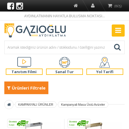
(BOŞ)
AYDINLATMANIN HAYATLA BULUSMA NOKTASI...
Tanıtım Filmi
Sanal Tur
Yol Tarifi
Ürünleri Filtrele
KAMPANYALI ÜRÜNLER
Kampanyali Masa Üstü Avizeler
Ücretsiz
Ücretsiz
Kargo
Kargo