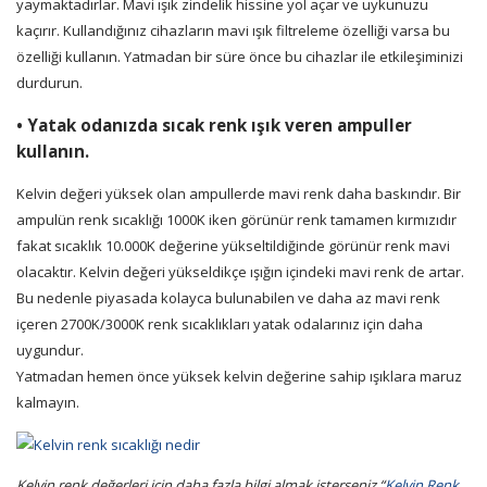
yaymaktadırlar. Mavi ışık zindelik hissine yol açar ve uykunuzu
kaçırır. Kullandığınız cihazların mavi ışık filtreleme özelliği varsa bu
özelliği kullanın. Yatmadan bir süre önce bu cihazlar ile etkileşiminizi
durdurun.
•
Yatak odanızda sıcak renk ışık veren ampuller
kullanın.
Kelvin değeri
yüksek olan ampullerde mavi renk daha baskındır. Bir
ampulün renk sıcaklığı 1000K iken görünür renk tamamen kırmızıdır
fakat sıcaklık 10.000K değerine yükseltildiğinde görünür renk mavi
olacaktır. Kelvin değeri yükseldikçe ışığın içindeki mavi renk de artar.
Bu nedenle piyasada kolayca bulunabilen ve daha az mavi renk
içeren 2700K/3000K renk sıcaklıkları yatak odalarınız için daha
uygundur.
Yatmadan hemen önce yüksek kelvin değerine sahip ışıklara maruz
kalmayın.
Kelvin renk değerleri için daha fazla bilgi almak isterseniz “
Kelvin Renk