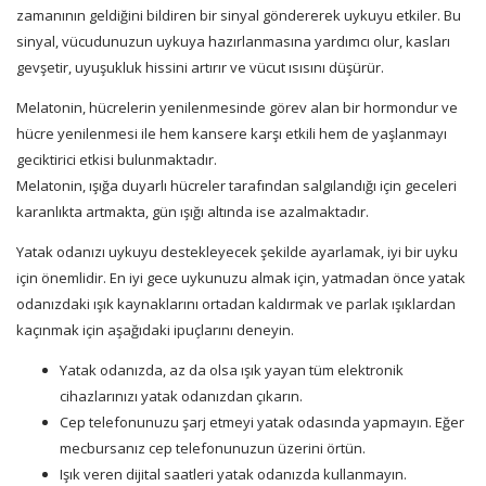
zamanının geldiğini bildiren bir sinyal göndererek uykuyu etkiler. Bu
sinyal, vücudunuzun uykuya hazırlanmasına yardımcı olur, kasları
gevşetir, uyuşukluk hissini artırır ve vücut ısısını düşürür.
Melatonin, hücrelerin yenilenmesinde görev alan bir hormondur ve
hücre yenilenmesi ile hem kansere karşı etkili hem de yaşlanmayı
geciktirici etkisi bulunmaktadır.
Melatonin, ışığa duyarlı hücreler tarafından salgılandığı için geceleri
karanlıkta artmakta, gün ışığı altında ise azalmaktadır.
Yatak odanızı uykuyu destekleyecek şekilde ayarlamak, iyi bir uyku
için önemlidir. En iyi gece uykunuzu almak için, yatmadan önce yatak
odanızdaki ışık kaynaklarını ortadan kaldırmak ve parlak ışıklardan
kaçınmak için aşağıdaki ipuçlarını deneyin.
Yatak odanızda, az da olsa ışık yayan tüm elektronik
cihazlarınızı yatak odanızdan çıkarın.
Cep telefonunuzu şarj etmeyi yatak odasında yapmayın. Eğer
mecbursanız cep telefonunuzun üzerini örtün.
Işık veren dijital saatleri yatak odanızda kullanmayın.