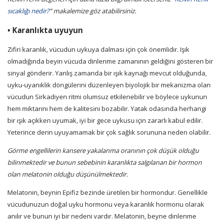
sıcaklığı nedir?
” makalemize göz atabilirsiniz.
•
Karanlıkta uyuyun
Zifiri karanlık, vücudun uykuya dalması için çok önemlidir. Işık
olmadığında beyin vücuda dinlenme zamanının geldiğini gösteren bir
sinyal gönderir. Yanlış zamanda bir ışık kaynağı mevcut olduğunda,
uyku-uyanıklık döngülerini düzenleyen biyolojik bir mekanizma olan
vücudun Sirkadiyen ritmi olumsuz etkilenebilir ve böylece uykunun
hem miktarını hem de kalitesini bozabilir. Yatak odasında herhangi
bir ışık açıkken uyumak, iyi bir gece uykusu için zararlı kabul edilir.
Yeterince derin uyuyamamak bir çok sağlık sorununa neden olabilir.
Görme engellilerin kansere yakalanma oranının çok düşük olduğu
bilinmektedir ve bunun sebebinin karanlıkta salgılanan bir hormon
olan melatonin olduğu düşünülmektedir.
Melatonin, beynin Epifiz bezinde üretilen bir hormondur. Genellikle
vücudunuzun doğal uyku hormonu veya karanlık hormonu olarak
anılır ve bunun iyi bir nedeni vardır. Melatonin, beyne dinlenme